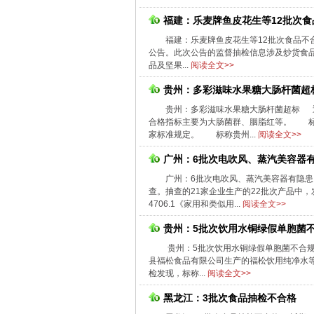
福建：乐麦牌鱼皮花生等12批次食
福建：乐麦牌鱼皮花生等12批次食品不
公告。此次公告的监督抽检信息涉及炒货食品
品及坚果...
阅读全文>>
贵州：多彩滋味水果糖大肠杆菌超
贵州：多彩滋味水果糖大肠杆菌超标 
合格指标主要为大肠菌群、胭脂红等。 标
家标准规定。 标称贵州...
阅读全文>>
广州：6批次电吹风、蒸汽美容器
广州：6批次电吹风、蒸汽美容器有隐
查。抽查的21家企业生产的22批次产品中
4706.1《家用和类似用...
阅读全文>>
贵州：5批次饮用水铜绿假单胞菌
贵州：5批次饮用水铜绿假单胞菌不合
县福松食品有限公司生产的福松饮用纯净水
检发现，标称...
阅读全文>>
黑龙江：3批次食品抽检不合格