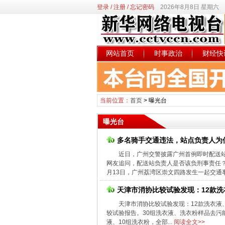
登录
/
注册
/
忘记密码
2026年8月8日 星期六
网站首页
时事政治
财经快
当前位置：
首页
>
曝光台
曝光台
多名骑手交通违法，站点负责人为
近日，广州交警披露广州首例即时配送
网友追问，配送站负责人是否该负刑事责任？
月13日，广州荔湾区崇文四路发生一起交通事
天津市消协比较试验发现：12款
天津市消协比较试验发现：12款洗衣
较试验报告。30组洗衣液、洗衣粉样品去污
液、10组洗衣粉，全部...
阅读全文>>