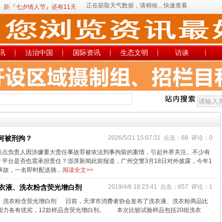
距『七夕情人节』还有11天
讯
法治中国
国际资讯
生态文明
访谈
何被刑拘？
2026/5/21 15:07:31 点击：68 评论：0
站点负责人因涉嫌重大责任事故罪被依法刑事拘留的案情，引起外界关注。不少有
平台是否也需承担责任？澎湃新闻此前报道，广州交警3月18日对外披露，今年1
故，一名即时配送骑...
阅读全文>>
洗衣液、洗衣粉含荧光增白剂
2019/4/6 18:23:41 点击：657 评论：1
液、洗衣粉含荧光增白剂 日前，天津市消费者协会发布了洗衣液、洗衣粉商品比
能力各有优劣，12款样品含荧光增白剂。 本次比较试验样品包括20组洗衣