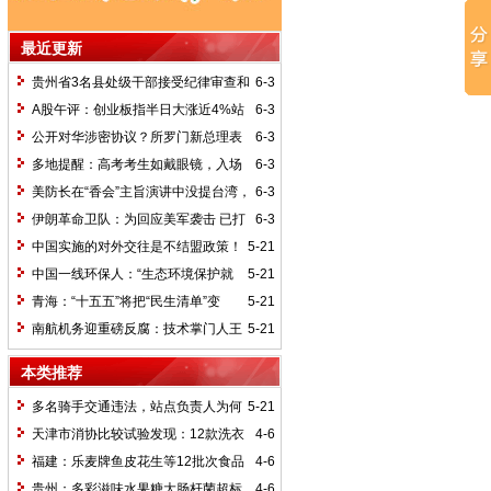
最近更新
贵州省3名县处级干部接受纪律审查和
6-3
监察调查
A股午评：创业板指半日大涨近4%站
6-3
上4200点，CPO、激光雷达、光通信等概
公开对华涉密协议？所罗门新总理表
6-3
念走强
态
多地提醒：高考考生如戴眼镜，入场
6-3
前须接受查验
美防长在“香会”主旨演讲中没提台湾，
6-3
国台办回应
伊朗革命卫队：为回应美军袭击 已打
6-3
击美以船只及美军基地
中国实施的对外交往是不结盟政策！
5-21
中国一线环保人：“生态环境保护就
5-21
是为民造福的实事”
青海：“十五五”将把“民生清单”变
5-21
成“幸福账单”
南航机务迎重磅反腐：技术掌门人王
5-21
锦申落马，昔日学霸高管为何折戟?
本类推荐
多名骑手交通违法，站点负责人为何
5-21
被刑拘？
天津市消协比较试验发现：12款洗衣
4-6
液、洗衣粉含荧光增白剂
福建：乐麦牌鱼皮花生等12批次食品
4-6
不合格
贵州：多彩滋味水果糖大肠杆菌超标
4-6