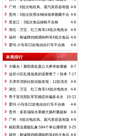
广州：6批次电吹风、蒸汽美容器有隐
4-6
患
贵州：5批次饮用水铜绿假单胞菌不合
4-6
规
黑龙江：3批次食品抽检不合格
4-6
湖北：万宝、红三角等14批次电热水
4-6
壶存隐患
福州：榕诚牌鸡精调味料等4批次食品
4-6
不合格
爱玛 小鸟等22款电动自行车不合格
4-6
本类排行
大曝光！襄阳查处庞公大桥串标腐败
8-7
案 多人被抓
这些小区乱堆放真的该整整了！快来
7-17
看看你的小区有没有类似情况
天津市消协比较试验发现：12款洗衣
4-6
液、洗衣粉含荧光增白剂
湖北：万宝、红三角等14批次电热水
4-6
壶存隐患
男子冒充部队军官婚恋诈骗多名女
10-12
子20余万
爱玛 小鸟等22款电动自行车不合格
4-6
贵州：多彩滋味水果糖大肠杆菌超标
4-6
广州：6批次电吹风、蒸汽美容器有隐
4-6
患
揭彩票业腐败乱象:584个单位挪用资
3-25
金33.3亿元
福州：榕诚牌鸡精调味料等4批次食品
4-6