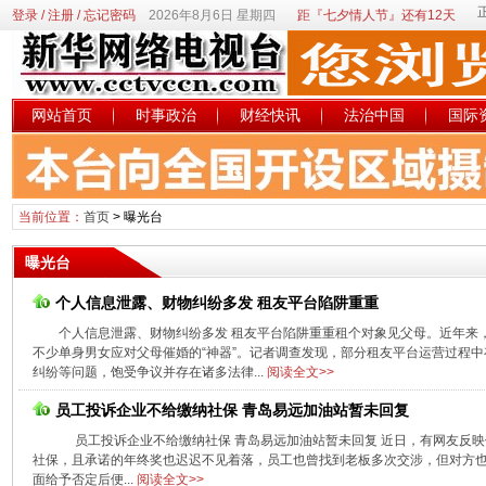
登录
/
注册
/
忘记密码
2026年8月6日 星期四
距『七夕情人节』还有12天
网站首页
时事政治
财经快讯
法治中国
国际
当前位置：
首页
>
曝光台
曝光台
个人信息泄露、财物纠纷多发 租友平台陷阱重重
个人信息泄露、财物纠纷多发 租友平台陷阱重重租个对象见父母。近年来，
不少单身男女应对父母催婚的“神器”。记者调查发现，部分租友平台运营过程
纠纷等问题，饱受争议并存在诸多法律...
阅读全文>>
员工投诉企业不给缴纳社保 青岛易远加油站暂未回复
员工投诉企业不给缴纳社保 青岛易远加油站暂未回复 近日，有网友反映
社保，且承诺的年终奖也迟迟不见着落，员工也曾找到老板多次交涉，但对方
面给予否定后便...
阅读全文>>