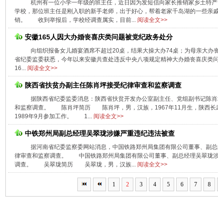
杭州有一位小学一年级的班主任，近日因为发短信向家长推销家乡土特
学校，那位班主任是刚入职的新手老师，出于好心，帮着老家千岛湖的一些亲
销。 收到举报后，学校经调查属实，目前...
阅读全文>>
安徽165人因大办婚丧喜庆类问题被党纪政务处分
向组织报备女儿婚宴酒席不超过20桌，结果大操大办74桌；为母亲大办丧
省纪委监委获悉，今年以来安徽共查处违反中央八项规定精神大办婚丧喜庆类问题
16...
阅读全文>>
陕西省扶贫办副主任陈肖坪接受纪律审查和监察调查
据陕西省纪委监委消息：陕西省扶贫开发办公室副主任、党组副书记陈肖
和监察调查。 陈肖坪简历 陈肖坪，男，汉族，1967年11月生，陕西长武
1989年9月参加工作。 1...
阅读全文>>
中铁郑州局副总经理吴翠珑涉嫌严重违纪违法被查
据河南省纪委监察委网站消息，中国铁路郑州局集团有限公司董事、副总
律审查和监察调查。 中国铁路郑州局集团有限公司董事、副总经理吴翠珑涉
调查。 吴翠珑简历 吴翠珑，男，汉族...
阅读全文>>
1
2
3
4
5
6
7
8