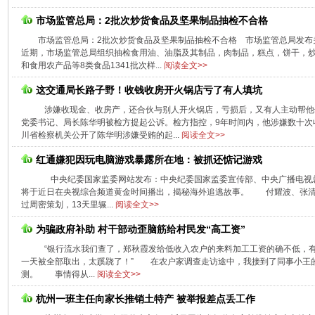
市场监管总局：2批次炒货食品及坚果制品抽检不合格
市场监管总局：2批次炒货食品及坚果制品抽检不合格 市场监管总局发布
近期，市场监管总局组织抽检食用油、油脂及其制品，肉制品，糕点，饼干，
和食用农产品等8类食品1341批次样...
阅读全文>>
这交通局长路子野！收钱收房开火锅店亏了有人填坑
涉嫌收现金、收房产，还合伙与别人开火锅店，亏损后，又有人主动帮他
党委书记、局长陈华明被检方提起公诉。检方指控，9年时间内，他涉嫌数十次
川省检察机关公开了陈华明涉嫌受贿的起...
阅读全文>>
红通嫌犯因玩电脑游戏暴露所在地：被抓还惦记游戏
中央纪委国家监委网站发布：中央纪委国家监委宣传部、中央广播电视
将于近日在央视综合频道黄金时间播出，揭秘海外追逃故事。 付耀波、张清曌，
过周密策划，13天里辗...
阅读全文>>
为骗政府补助 村干部动歪脑筋给村民发“高工资”
“银行流水我们查了，郑秋霞发给低收入农户的来料加工工资的确不低，
一天被全部取出，太蹊跷了！” 在农户家调查走访途中，我接到了同事小王
测。 事情得从...
阅读全文>>
杭州一班主任向家长推销土特产 被举报差点丢工作