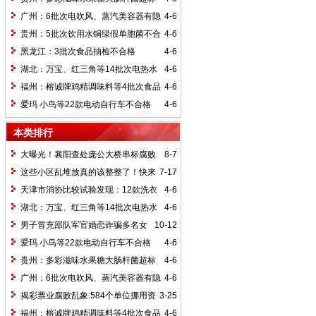
广州：6批次电吹风、蒸汽美容器有隐
4-6
患
贵州：5批次饮用水铜绿假单胞菌不合
4-6
规
黑龙江：3批次食品抽检不合格
4-6
湖北：万宝、红三角等14批次电热水
4-6
壶存隐患
福州：榕诚牌鸡精调味料等4批次食品
4-6
不合格
爱玛 小鸟等22款电动自行车不合格
4-6
本类排行
大曝光！襄阳查处庞公大桥串标腐败
8-7
案 多人被抓
这些小区乱堆放真的该整整了！快来
7-17
看看你的小区有没有类似情况
天津市消协比较试验发现：12款洗衣
4-6
液、洗衣粉含荧光增白剂
湖北：万宝、红三角等14批次电热水
4-6
壶存隐患
男子冒充部队军官婚恋诈骗多名女
10-12
子20余万
爱玛 小鸟等22款电动自行车不合格
4-6
贵州：多彩滋味水果糖大肠杆菌超标
4-6
广州：6批次电吹风、蒸汽美容器有隐
4-6
患
揭彩票业腐败乱象:584个单位挪用资
3-25
金33.3亿元
福州：榕诚牌鸡精调味料等4批次食品
4-6