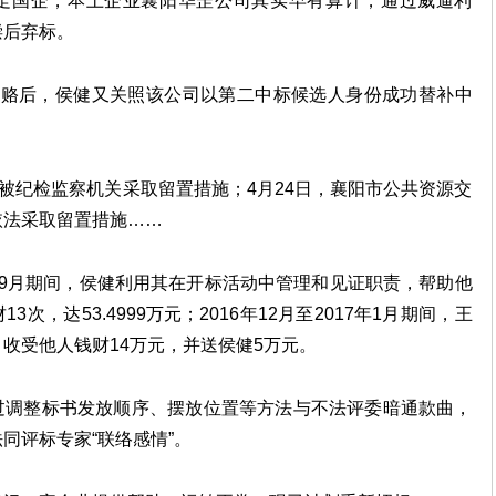
走国企，本土企业襄阳华罡公司其实早有算计，通过威逼利
偿后弃标。
贿赂后，侯健又关照该公司以第二中标候选人身份成功替补中
健被纪检监察机关采取留置措施；4月24日，襄阳市公共资源交
依法采取留置措施……
17年9月期间，侯健利用其在开标活动中管理和见证职责，帮助他
次，达53.4999万元；2016年12月至2017年1月期间，王
收受他人钱财14万元，并送侯健5万元。
过调整标书发放顺序、摆放位置等方法与不法评委暗通款曲，
同评标专家“联络感情”。