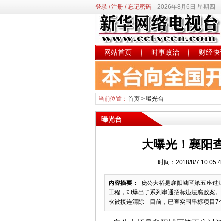
登录
/
注册
/
忘记密码
2026年8月6日 星期四
网站首页
时事政治
财经快
当前位置：
首页
>
曝光台
曝光台
大曝光！襄阳
时间：2018/8/7 10
内容摘要：
庞公大桥是襄阳城区第五座过江
工程，却爆出了系列串通招标违法腐败案。
伙被接连清除，目前，已查实围串标项目7个，