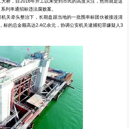
大桥，自2016年开工以来受到市民的高度关注，然而就是这
了系列串通招标违法腐败案。
察机关牵头整治下，长期盘踞当地的一批围串标团伙被接连清
，标的总金额高达2.4亿余元，协调公安机关逮捕犯罪嫌疑人3