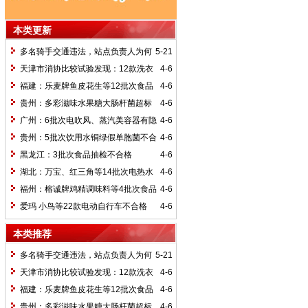
本类更新
多名骑手交通违法，站点负责人为何
5-21
被刑拘？
天津市消协比较试验发现：12款洗衣
4-6
液、洗衣粉含荧光增白剂
福建：乐麦牌鱼皮花生等12批次食品
4-6
不合格
贵州：多彩滋味水果糖大肠杆菌超标
4-6
广州：6批次电吹风、蒸汽美容器有隐
4-6
患
贵州：5批次饮用水铜绿假单胞菌不合
4-6
规
黑龙江：3批次食品抽检不合格
4-6
湖北：万宝、红三角等14批次电热水
4-6
壶存隐患
福州：榕诚牌鸡精调味料等4批次食品
4-6
不合格
爱玛 小鸟等22款电动自行车不合格
4-6
本类推荐
多名骑手交通违法，站点负责人为何
5-21
被刑拘？
天津市消协比较试验发现：12款洗衣
4-6
液、洗衣粉含荧光增白剂
福建：乐麦牌鱼皮花生等12批次食品
4-6
不合格
贵州：多彩滋味水果糖大肠杆菌超标
4-6