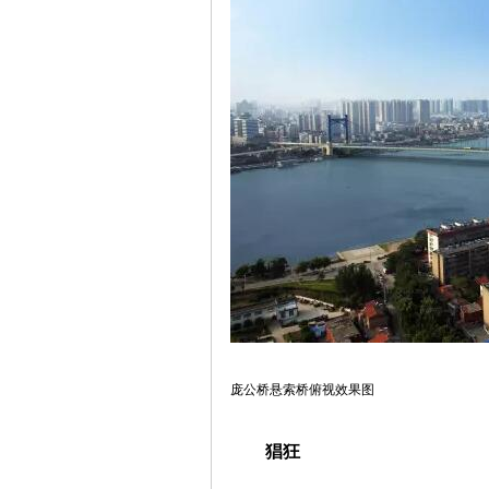
庞公桥悬索桥俯视效果图
猖狂