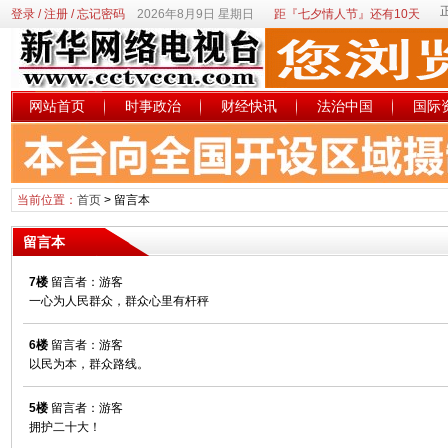
登录
/
注册
/
忘记密码
2026年8月9日 星期日
距『七夕情人节』还有10天
网站首页
时事政治
财经快讯
法治中国
国际
当前位置：
首页
>
留言本
留言本
7楼
留言者：游客
一心为人民群众，群众心里有杆秤
6楼
留言者：游客
以民为本，群众路线。
5楼
留言者：游客
拥护二十大！