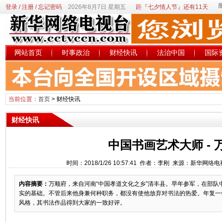
登录
/
注册
/
忘记密码
2026年8月7日 星期五
距『七夕情人节』还有11天
网站首页
时事政治
财经快讯
法治中国
国际
当前位置：
首页
>
财经快讯
财经快讯
中国书画艺术大师 - 
时间：2018/1/26 10:57:41 作者：李刚 来源：新华网络
内容摘要：
万顺府，来自河南“中国孝道文化之乡”清丰县。早年参军，在部队
实的基础。不管后来他身兼何种职务，都没有使他放弃对书法的热爱。年复一
风格，其书法作品得到大家的一致好评。