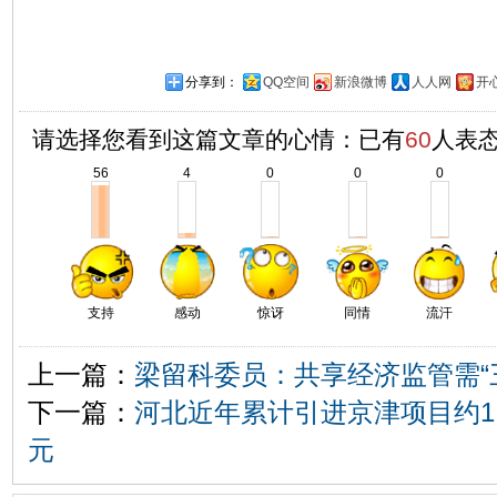
分享到：
QQ空间
新浪微博
人人网
开
请选择您看到这篇文章的心情：已有
60
人表
56
4
0
0
0
支持
感动
惊讶
同情
流汗
上一篇：
梁留科委员：共享经济监管需“
下一篇：
河北近年累计引进京津项目约1.6
元