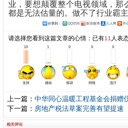
业，要想颠覆整个电视领域，那
都是无法估量的。做不了行业霸
分享到：
QQ空间
新浪微博
人人网
开
请选择您看到这篇文章的心情：已有
11
人表
10
1
0
0
0
支持
感动
惊讶
同情
流汗
上一篇：
中华同心温暖工程基金会捐赠
下一篇：
房地产税法草案完善有望提速
相关评论