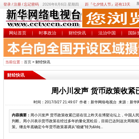
登录
/
注册
/
忘记密码
2026年8月6日 星期四
距『七夕情人节』还有13天
网站首页
时事政治
财经快讯
法治中国
国际
当前位置：
首页
>
财经快讯
财经快讯
周小川发声 货币政策收紧
时间：2017/3/27 21:49:07 作者：新华网络电视台 来源：新
内容摘要：
周小川发声 货币政策收紧已箭在弦上昨天在博鰲论坛上，中国人
判断。周小川表示货币政策在经过多年的量化宽松后，目前已达到这次周期尾
策。继去年底确定今年货币政策基调从“稳健”转为&ldq...