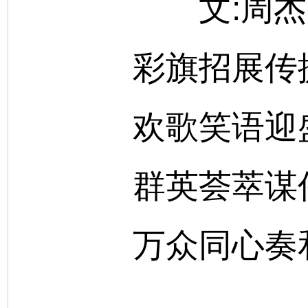
文:周杰
彩旗招展传
欢歌笑语迎
群英荟萃谋
万众同心奏