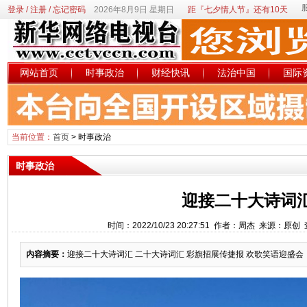
登录
/
注册
/
忘记密码
2026年8月9日 星期日
距『七夕情人节』还有10天
网站首页
时事政治
财经快讯
法治中国
国际
当前位置：
首页
>
时事政治
时事政治
迎接二十大诗词
时间：2022/10/23 20:27:51 作者：周杰 来源：原创
内容摘要：
迎接二十大诗词汇 二十大诗词汇 彩旗招展传捷报 欢歌笑语迎盛会