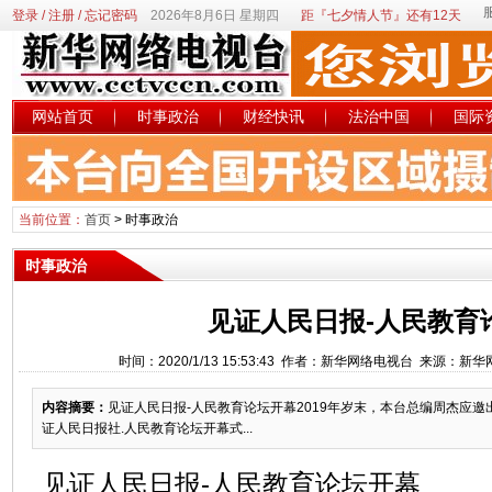
登录
/
注册
/
忘记密码
2026年8月6日 星期四
距『七夕情人节』还有12天
网站首页
时事政治
财经快讯
法治中国
国际
当前位置：
首页
>
时事政治
时事政治
见证人民日报-人民教育
时间：2020/1/13 15:53:43 作者：新华网络电视台 来源：新
内容摘要：
见证人民日报-人民教育论坛开幕2019年岁末，本台总编周杰应
证人民日报社.人民教育论坛开幕式...
见证人民日报-人民教育论坛开幕