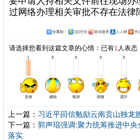
要申请人持相关文件前往现场办
过网络办理相关审批不存在法律
分享到：
QQ空间
新浪微博
人人网
开
请选择您看到这篇文章的心情：已有
1
人表态
1
0
0
0
0
支持
感动
惊讶
同情
流汗
上一篇：
习近平回信勉励云南贡山独龙
下一篇：
郭声琨强调:聚力统筹推进中央
落实