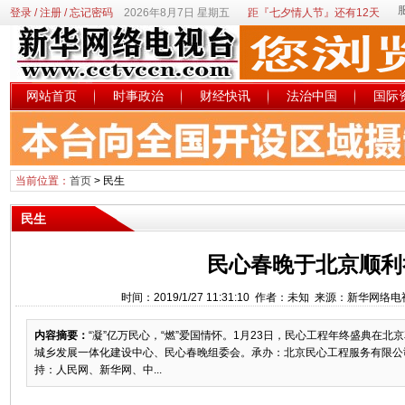
登录
/
注册
/
忘记密码
2026年8月7日 星期五
距『七夕情人节』还有12天
网站首页
时事政治
财经快讯
法治中国
国际
当前位置：
首页
>
民生
民生
民心春晚于北京顺利
时间：2019/1/27 11:31:10 作者：未知 来源：新华网络
内容摘要：
“凝”亿万民心，“燃”爱国情怀。1月23日，民心工程年终盛典在
城乡发展一体化建设中心、民心春晚组委会。承办：北京民心工程服务有限公
持：人民网、新华网、中...