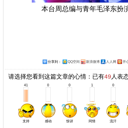
本台周总编与青年毛泽东扮
分享到：
QQ空间
新浪微博
人人网
开
请选择您看到这篇文章的心情：已有
49
人表
41
0
0
1
0
支持
感动
惊讶
同情
流汗