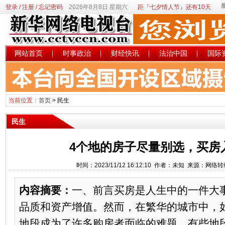
登录
/
注册
/
忘记密码
2026年8月8日 星期六
距『七夕情人节』还有10天
网站首页
时事政治
财经快讯
法治中国
国际
当前位置：
首页
>
民生
民生
4个地的房子尽量别选，买房
时间：2023/11/12 16:12:10 作者：未知 来源：网络
内容摘要：
一、前言买房是人生中的一件大
品质和资产增值。然而，在繁华的城市中，
地段成为了许多购房者面临的难题。有些地