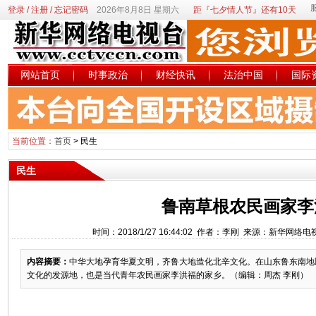
登录
/
注册
/
忘记密码
2026年8月8日 星期六
距『七夕情人节』还有10天
网站首页
时事政治
财经快讯
法治中国
国际
当前位置：
首页
>
民生
民生
鲁南草根农民画家李
时间：2018/1/27 16:44:02 作者：李刚 来源：新华网络
内容摘要：
中华大地孕育华夏文明，齐鲁大地造化北辛文化。在山东鲁东南地区
文化的发源地，也是当代青年农民画家李洪福的家乡。（编辑：周杰 李刚）