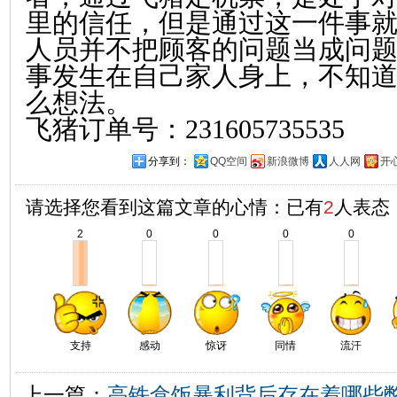
里的信任，但是通过这一件事
人员并不把顾客的问题当成问
事发生在自己家人身上，不知
么想法。
飞猪订单号：231605735535
分享到：
QQ空间
新浪微博
人人网
开
请选择您看到这篇文章的心情：已有
2
人表态
2
0
0
0
0
支持
感动
惊讶
同情
流汗
上一篇：
高铁盒饭暴利背后存在着哪些