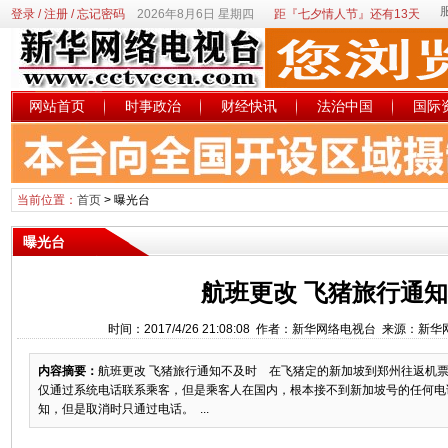
登录
/
注册
/
忘记密码
2026年8月6日 星期四
距『七夕情人节』还有13天
网站首页
时事政治
财经快讯
法治中国
国际
当前位置：
首页
>
曝光台
曝光台
航班更改 飞猪旅行通
时间：2017/4/26 21:08:08 作者：新华网络电视台 来源：新
内容摘要：
航班更改 飞猪旅行通知不及时 在飞猪定的新加坡到郑州往返机
仅通过系统电话联系乘客，但是乘客人在国内，根本接不到新加坡号的任何电
知，但是取消时只通过电话。 ...