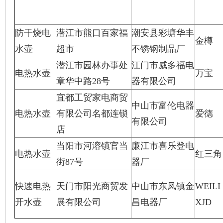
防干烧电
潜江市熊口百家福
潮安县彩塘华丰
金樽
水壶
超市
不锈钢制品厂
潜江市园林办事处
江门市威多福电
电热水壶
万宝
章华中路28号
器有限公司
宜都工贸家电商贸
中山市富伦电器
电热水壶
有限公司名都连锁
爱德
有限公司
店
当阳市河溶镇官当
廉江市喜乐登电
电热水壶
红三角
街87号
器厂
快速电热
天门市阳光商贸发
中山市东凤镇金
WEILI
开水壶
展有限公司
昌电器厂
XJD