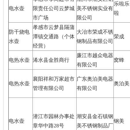
乐啦乐
电水壶
限责任公司云梦城
美不锈钢实业有
啦
市广场
限公司
孝感市云梦县隔蒲
防干烧电
大冶市荣成不锈
潭镇交通路（个体
荣成
水壶
钢制品有限公司
经营）
廉江市越众电器
电热水壶
浠水县金胜商行
窝蜂
有限公司
襄阳祥和万家超市
广东奥泊美电器
电热水壶
奥泊美
管理有限公司
有限公司
潜江市园林办事处
潮安县金石镇钢
电水壶
钢美
章华中路28号
美不锈钢制品厂