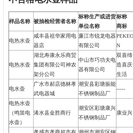
标称生产或进货
标称
样品名称
被抽检经营者名称
单位名称
商标
咸丰县祖华家用电
廉江市锐龙电器
PEKE
电热水壶
器店
有限公司
N
湖北寿康永乐商贸
双喜缔
中山市巧功夫电
电热水壶
集团有限公司神农
造喜庆
器有限公司
架分公司
生活
广水市郝店德林孝
潮安县彩塘振能
电水壶
-----
武电器城
不锈钢制品厂
电热水壶
潮安区彩塘康兴
（鸣笛电
浠水县金胜商行
康业兴
不锈钢制品厂
水壶）
孝感市孝商超市有
潮州市潮安区钢