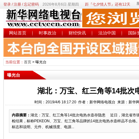
登录
/
注册
/
忘记密码
2026年8月6日 星期四
距『七夕情人节』还有12天
网站首页
时事政治
财经快讯
法治中国
国际
当前位置：
首页
>
曝光台
曝光台
湖北：万宝、红三角等14批次
时间：2019/4/6 18:17:20 作者：新华网络电视台 来源：新
内容摘要：
湖北：万宝、红三角等14批次电热水壶存隐患 近日，湖北省市
检结果，标称PEKEON、万宝、红三角等品牌的14批次电热水壶样品不合
标志和说明、元件、机械强度、电源...