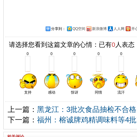
分享到：
QQ空间
新浪微博
人人网
开
请选择您看到这篇文章的心情：已有
0
人表态
0
0
0
0
0
支持
感动
惊讶
同情
流汗
上一篇：
黑龙江：3批次食品抽检不合格
下一篇：
福州：榕诚牌鸡精调味料等4
相关评论