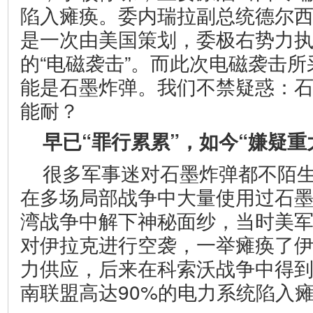
陷入瘫痪。委内瑞拉副总统德尔西
是一次由美国策划，委极右势力
的“电磁袭击”。而此次电磁袭击
能是石墨炸弹。我们不禁疑惑：
能耐？
早已“罪行累累”，如今“嫌疑重
很多军事迷对石墨炸弹都不陌
在多场局部战争中大量使用过石
湾战争中解下神秘面纱，当时美
对伊拉克进行空袭，一举瘫痪了
力供应，后来在科索沃战争中得
南联盟高达90%的电力系统陷入