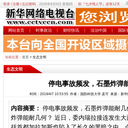
登录
/
注册
/
忘记密码
2026年8月6日 星期四
距『七夕情人节』还有12天
网站首页
时事政治
财经快讯
法治中国
国际
当前位置：
首页
>
生态文明
生态文明
停电事故频发，石墨炸弹
时间：2019/4/7 10:53:55 作者：国防科技大学 孟可 来源：
内容摘要：
停电事故频发，石墨炸弹能耐几
炸弹能耐几何？ 近日，委内瑞拉接连发生大
括首都加拉加斯也陷入了长久的黑暗之中，