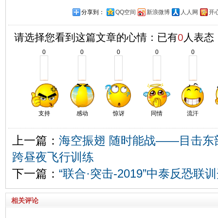
分享到：
QQ空间
新浪微博
人人网
开
请选择您看到这篇文章的心情：已有
0
人表态
0
0
0
0
0
支持
感动
惊讶
同情
流汗
上一篇：
海空振翅 随时能战——目击东
跨昼夜飞行训练
下一篇：
“联合·突击-2019”中泰反恐联
相关评论