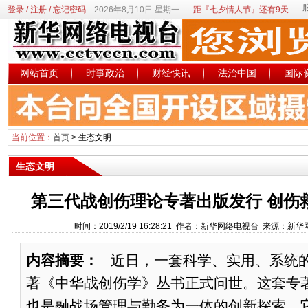
登录
/
注册
/
忘记密码
2026年8月10日 星期一
距『七夕情人节』还有9天
网站首页
时事政治
财经快讯
法治中国
国际
当前位置：
首页
>
生态文明
生态文明
第三代战创伤理论专著出版发行 创伤
时间：2019/2/19 16:28:21 作者：新华网络电视台 来源：新
内容摘要：
近日，一套科学、实用、系统的
著《中华战创伤学》丛书正式问世。这套专
也是融战场管理与勤务为一体的创新探索。