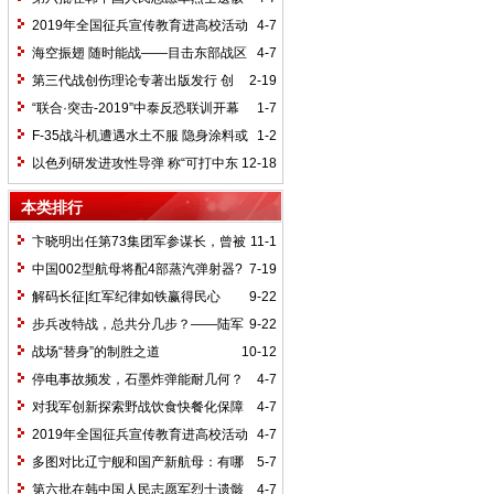
在沈阳安葬
2019年全国征兵宣传教育进高校活动
4-7
启动
海空振翅 随时能战——目击东部战区
4-7
海军航空兵某团跨昼夜飞行训练
第三代战创伤理论专著出版发行 创
2-19
伤救治理论体系初现雏形
“联合·突击-2019”中泰反恐联训开幕
1-7
F-35战斗机遭遇水土不服 隐身涂料或
1-2
将频繁脱落
以色列研发进攻性导弹 称“可打中东
12-18
任何角落”
本类排行
卞晓明出任第73集团军参谋长，曾被
11-1
称为“闪电”旅长
中国002型航母将配4部蒸汽弹射器?
7-19
专家揭秘
解码长征|红军纪律如铁赢得民心
9-22
步兵改特战，总共分几步？——陆军
9-22
第12集团军某特种作战旅三年转型记事
战场“替身”的制胜之道
10-12
停电事故频发，石墨炸弹能耐几何？
4-7
对我军创新探索野战饮食快餐化保障
4-7
的调查思考
2019年全国征兵宣传教育进高校活动
4-7
启动
多图对比辽宁舰和国产新航母：有哪
5-7
些不同
第六批在韩中国人民志愿军烈士遗骸
4-7