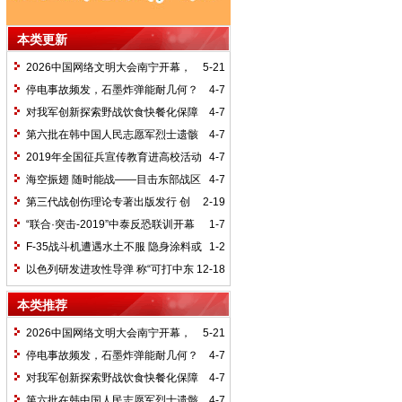
本类更新
2026中国网络文明大会南宁开幕，
5-21
共探文明用网新路
停电事故频发，石墨炸弹能耐几何？
4-7
对我军创新探索野战饮食快餐化保障
4-7
的调查思考
第六批在韩中国人民志愿军烈士遗骸
4-7
在沈阳安葬
2019年全国征兵宣传教育进高校活动
4-7
启动
海空振翅 随时能战——目击东部战区
4-7
海军航空兵某团跨昼夜飞行训练
第三代战创伤理论专著出版发行 创
2-19
伤救治理论体系初现雏形
“联合·突击-2019”中泰反恐联训开幕
1-7
F-35战斗机遭遇水土不服 隐身涂料或
1-2
将频繁脱落
以色列研发进攻性导弹 称“可打中东
12-18
任何角落”
本类推荐
2026中国网络文明大会南宁开幕，
5-21
共探文明用网新路
停电事故频发，石墨炸弹能耐几何？
4-7
对我军创新探索野战饮食快餐化保障
4-7
的调查思考
第六批在韩中国人民志愿军烈士遗骸
4-7