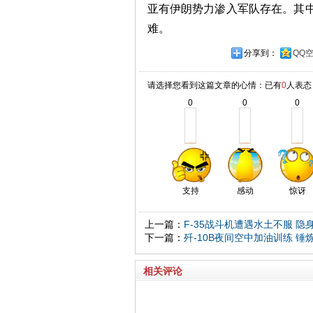
亚有伊朗势力渗入军队存在。其中
难。
分享到：
QQ
请选择您看到这篇文章的心情：已有
0
人表态
0
0
0
支持
感动
惊讶
上一篇：
F-35战斗机遭遇水土不服 
下一篇：
歼-10B夜间空中加油训练 
相关评论