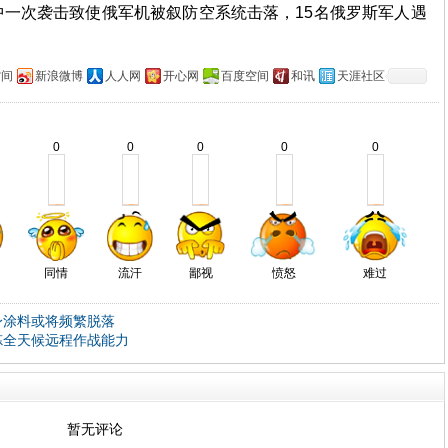
一次袭击致使俄军机被叙防空系统击落，15名俄罗斯军人遇
空间
新浪微博
人人网
开心网
百度空间
和讯
天涯社区
0
0
0
0
0
同情
流汗
鄙视
愤怒
难过
隐身涂料或将频繁脱落
锤炼全天候远程作战能力
暂无评论