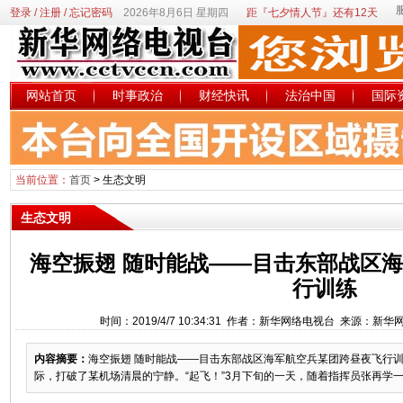
登录
/
注册
/
忘记密码
2026年8月6日 星期四
距『七夕情人节』还有12天
网站首页
时事政治
财经快讯
法治中国
国际
当前位置：
首页
>
生态文明
生态文明
海空振翅 随时能战——目击东部战区
行训练
时间：2019/4/7 10:34:31 作者：新华网络电视台 来源：新
内容摘要：
海空振翅 随时能战——目击东部战区海军航空兵某团跨昼夜飞行训
际，打破了某机场清晨的宁静。“起飞！”3月下旬的一天，随着指挥员张再学一