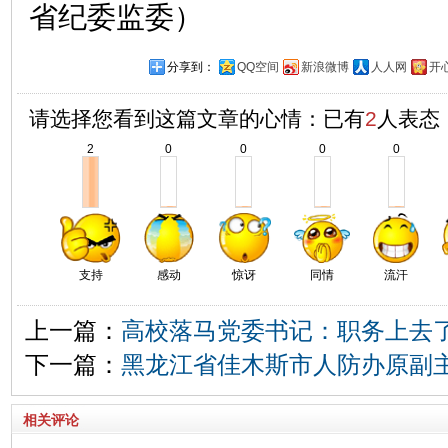
省纪委监委）
分享到：
QQ空间
新浪微博
人人网
开
请选择您看到这篇文章的心情：已有
2
人表态
2
0
0
0
0
支持
感动
惊讶
同情
流汗
上一篇：
高校落马党委书记：职务上去
下一篇：
黑龙江省佳木斯市人防办原副
相关评论