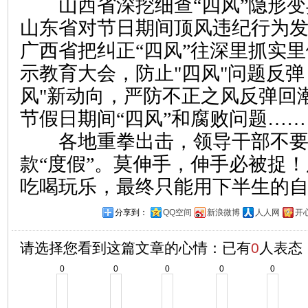
山西省深挖细查“四风”隐形变
山东省对节日期间顶风违纪行为
广西省把纠正“四风”往深里抓实
示教育大会，防止"四风"问题反弹
风"新动向，严防不正之风反弹回
节假日期间“四风”和腐败问题……
各地重拳出击，领导干部不要
款“度假”。莫伸手，伸手必被捉
吃喝玩乐，最终只能用下半生的
分享到：
QQ空间
新浪微博
人人网
开
请选择您看到这篇文章的心情：已有
0
人表态
0
0
0
0
0