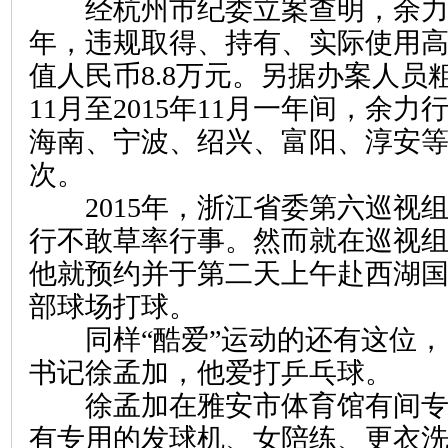
经杭州市纪委立案查明，余力行在2
年，违规取得、持有、实际使用
值人民币8.8万元。另据办案人员粗
11月至2015年11月一年间，余
海南、宁波、绍兴、富阳、淳安等
次。
2015年，浙江省委第六巡视
行不敢草率行事。然而就在巡视
他就预约并于第二天上午赴西湖
部球场打球。
同样“酷爱”运动的还有这位，
书记徐孟加，他爱打乒乓球。
徐孟加在雅安市体育馆有间专
有专用的发球机、女陪练、更衣