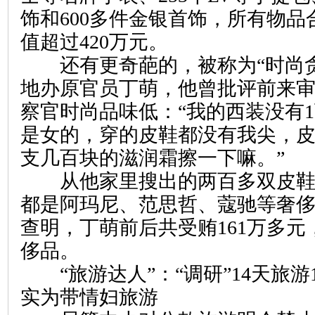
饰和600多件金银首饰，所有物品合
值超过420万元。
还有更奇葩的，被称为“时尚贪
地办原官员丁萌，他曾批评前来
察官时尚品味低：“我的西装没有
是女的，穿的皮鞋都没有我尖，
支几百块的滋润霜擦一下嘛。”
从他家里搜出的两百多双皮鞋
都是阿玛尼、范思哲、蔻驰等奢
查明，丁萌前后共受贿161万多
侈品。
“旅游达人”：“调研”14天旅游1
实为带情妇旅游