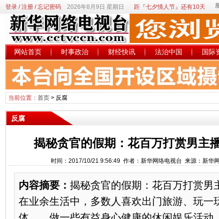
登录
/
注册
/
忘记密码
2026年8月9日 星期日
距『七夕情人节』还有10天
网站首页
时事政治
财经快讯
法治中国
国际
当前位置：
首页
>
反腐
反腐
揭秘贪官的假期：花百万打赏男主播
时间：2017/10/21 9:56:49 作者：新华网络电视台 来源：新
内容摘要：
揭秘贪官的假期：花百万打赏男
在业余生活中，多数人喜欢出门旅游、玩一
体……做一些有益身心健康的休闲娱乐活