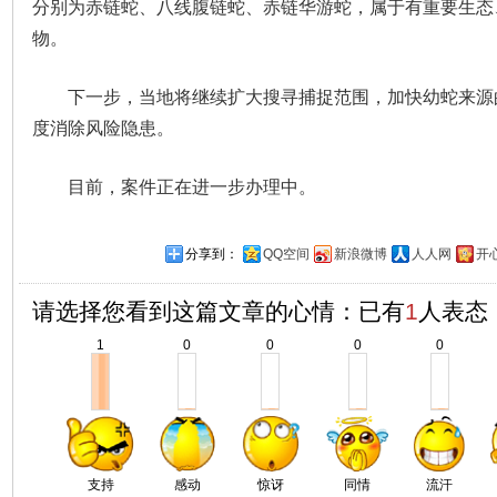
分别为赤链蛇、八线腹链蛇、赤链华游蛇，属于有重要生态
物。
下一步，当地将继续扩大搜寻捕捉范围，加快幼蛇来源
度消除风险隐患。
目前，案件正在进一步办理中。
分享到：
QQ空间
新浪微博
人人网
开
请选择您看到这篇文章的心情：已有
1
人表态
1
0
0
0
0
支持
感动
惊讶
同情
流汗