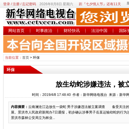
登录
/
注册
/
忘记密码
2026年8月8日 星期六
距『七夕情人节』还有11天
网站首页
时事政治
财经快讯
法治中国
国际
当前位置：
首页
>
环保
环保
放生幼蛇涉嫌违法，被
时间：2019/4/8 17:48:40 作者：新华网络电视台 来源：新
内容摘要：
云南澜沧江边放生一袋蛇 男子涉嫌违法被立案调查 备受关注的
展。景洪市人民政府新闻办7日通报，初步确认涉事男子岳某运输幼蛇的行为
景洪市森林公安局立为林业...