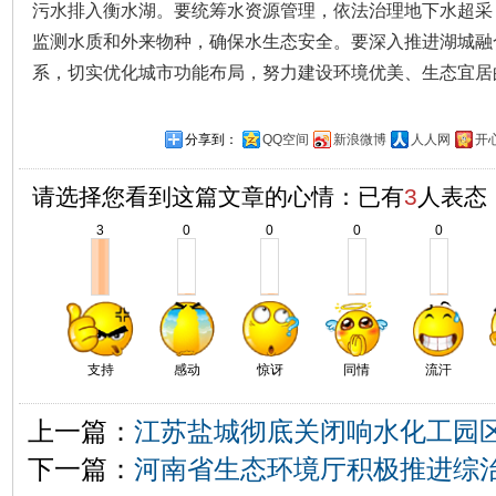
污水排入衡水湖。要统筹水资源管理，依法治理地下水超采
监测水质和外来物种，确保水生态安全。要深入推进湖城融
系，切实优化城市功能布局，努力建设环境优美、生态宜居
分享到：
QQ空间
新浪微博
人人网
开
请选择您看到这篇文章的心情：已有
3
人表态
3
0
0
0
0
支持
感动
惊讶
同情
流汗
上一篇：
江苏盐城彻底关闭响水化工园
下一篇：
河南省生态环境厅积极推进综