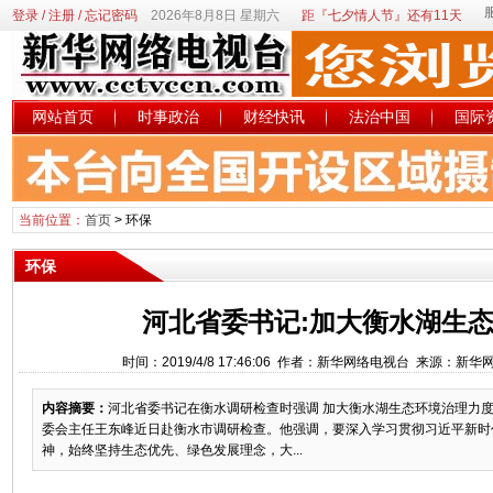
登录
/
注册
/
忘记密码
2026年8月8日 星期六
距『七夕情人节』还有11天
网站首页
时事政治
财经快讯
法治中国
国际
当前位置：
首页
>
环保
环保
河北省委书记:加大衡水湖生
时间：2019/4/8 17:46:06 作者：新华网络电视台 来源：新
内容摘要：
河北省委书记在衡水调研检查时强调 加大衡水湖生态环境治理力
委会主任王东峰近日赴衡水市调研检查。他强调，要深入学习贯彻习近平新时
神，始终坚持生态优先、绿色发展理念，大...