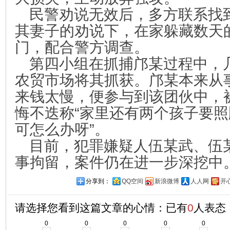
民警劝说无效后，多方联系找
其妻子的劝说下，在家躲藏数天
门，配合警方调查。
第四小组在抓捕邝某过程中，
农贸市场将其抓获。邝某本来从
来钱太慢，便参与到该团伙中，
悔不迭称“家里还有两个孩子要
可怎么办呀”。
目前，犯罪嫌疑人伍某武、伍
事拘留，案件仍在进一步深挖中
分享到：
QQ空间
新浪微博
人人网
开
请选择您看到这篇文章的心情：已有
0
人表态
0
0
0
0
0