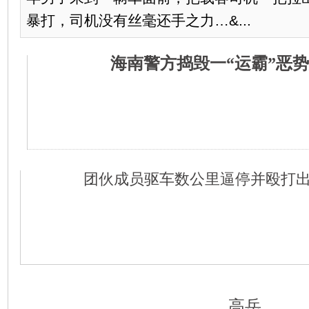
暴打，司机没有丝毫还手之力…&...
海南警方捣毁一“运霸”恶
团伙成员驱车数公里逼停并殴打
高岳