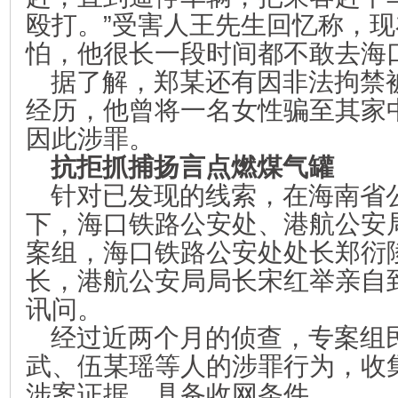
殴打。”受害人王先生回忆称，
怕，他很长一段时间都不敢去海
据了解，郑某还有因非法拘禁
经历，他曾将一名女性骗至其家
因此涉罪。
抗拒抓捕扬言点燃煤气罐
针对已发现的线索，在海南省
下，海口铁路公安处、港航公安
案组，海口铁路公安处处长郑衍
长，港航公安局局长宋红举亲自
讯问。
经过近两个月的侦查，专案组
武、伍某瑶等人的涉罪行为，收
涉案证据，具备收网条件。