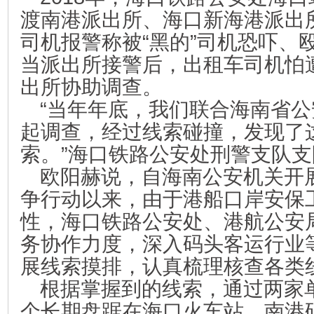
渡南港派出所、海口新海港派出
司机报警称被“黑的”司机恐吓、
当派出所接警后，出租车司机怕
出所协助调查。
“当年年底，我们联合海南省
起调查，经过线索碰撞，发现了
索。”海口铁路公安处刑警支队
欧阳赫说，自海南公安机关开
争行动以来，由于港船口岸安保
性，海口铁路公安处、港航公安
务协作力度，深入码头客运行业
展线索摸排，认真梳理核查各类
根据掌握到的线索，通过两家
个长期盘踞在海口火车站、南港