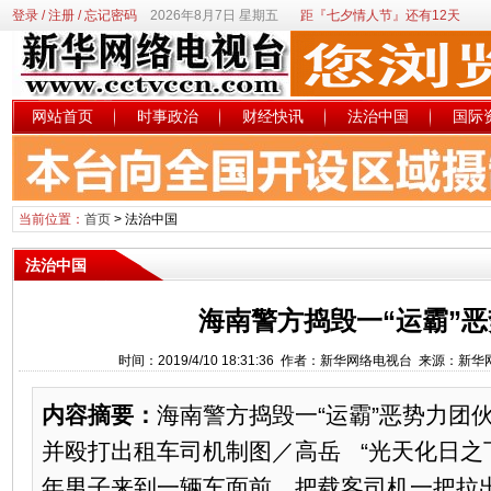
登录
/
注册
/
忘记密码
2026年8月7日 星期五
距『七夕情人节』还有12天
网站首页
时事政治
财经快讯
法治中国
国际
当前位置：
首页
>
法治中国
法治中国
海南警方捣毁一“运霸”
时间：2019/4/10 18:31:36 作者：新华网络电视台 来源：新
内容摘要：
海南警方捣毁一“运霸”恶势力团
并殴打出租车司机制图／高岳 “光天化日之
年男子来到一辆车面前，把载客司机一把拉