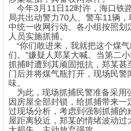
今年3月11日12时许，海口
局共出动警力70人、警车11辆
中统一收网行动。各小组按照划
人员实施抓捕。
“你们敢进来，我就把这个煤
们。”嫌疑人郑某大喊。当第二
抓捕时遭到其顽固抵抗，郑某甚
门后并将煤气瓶打开，现场民警
味。
为此，现场抓捕民警准备采用
因房屋全部封锁，给抓捕带来一
过现场分析，考虑到强制抓捕的
屋距离较近，郑某的情绪波动过
大损失，主动放弃强攻。