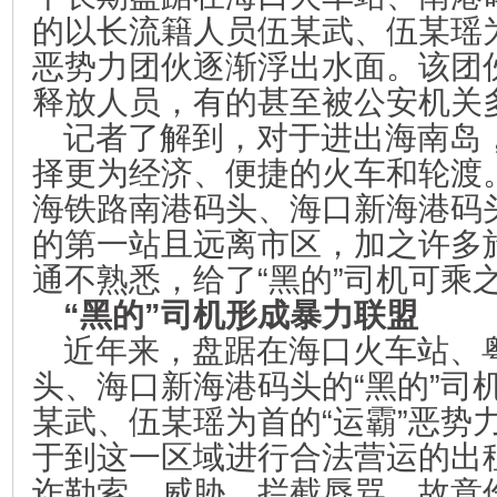
的以长流籍人员伍某武、伍某瑶为
恶势力团伙逐渐浮出水面。该团
释放人员，有的甚至被公安机关
记者了解到，对于进出海南岛
择更为经济、便捷的火车和轮渡
海铁路南港码头、海口新海港码
的第一站且远离市区，加之许多
通不熟悉，给了“黑的”司机可乘
“黑的”司机形成暴力联盟
近年来，盘踞在海口火车站、
头、海口新海港码头的“黑的”司
某武、伍某瑶为首的“运霸”恶势
于到这一区域进行合法营运的出
诈勒索、威胁、拦截辱骂、故意