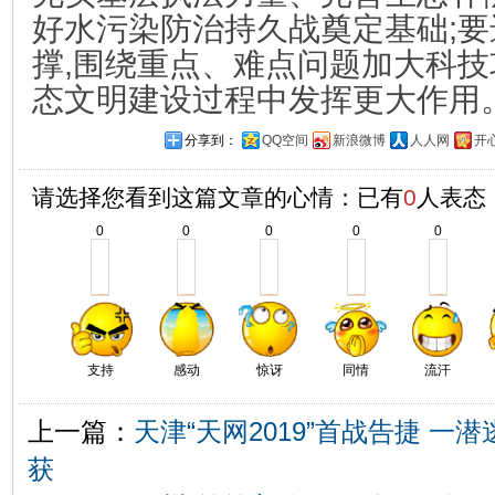
好水污染防治持久战奠定基础;
撑,围绕重点、难点问题加大科技
态文明建设过程中发挥更大作用
分享到：
QQ空间
新浪微博
人人网
开
请选择您看到这篇文章的心情：已有
0
人表态
0
0
0
0
0
支持
感动
惊讶
同情
流汗
上一篇：
天津“天网2019”首战告捷 一
获