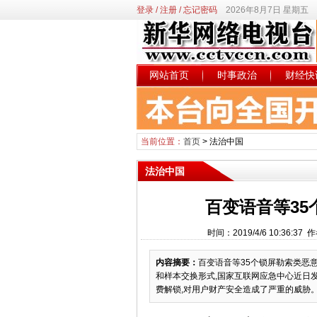
登录
/
注册
/
忘记密码
2026年8月7日 星期五
网站首页
时事政治
财经快
当前位置：
首页
>
法治中国
法治中国
百变语音等3
时间：2019/4/6 10:3
内容摘要：
百变语音等35个锁屏勒索类恶
和样本交换形式,国家互联网应急中心近日发
费解锁,对用户财产安全造成了严重的威胁。这