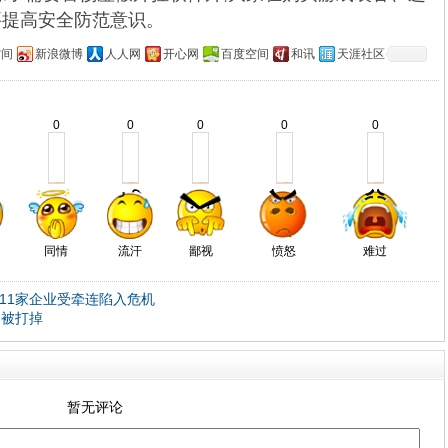
要提高安全防范意识。
空间
新浪微博
人人网
开心网
百度空间
和讯
天涯社区
0
0
0
0
0
同情
流汗
鄙视
愤怒
难过
 11家企业受牵连陷入危机
力被打掉
暂无评论