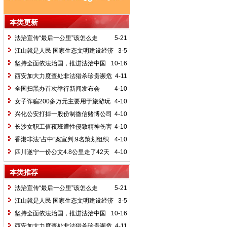
本类更新
法治宣传“最后一公里”该怎么走
5-21
江山就是人民 国家生态文明建设经济
3-5
战略部署大会北京隆重召开
坚持全面依法治国，推进法治中国
10-16
西安加大力度查处非法猎杀珍贵濒危
4-11
野生动植物案
全国扫黑办首次举行新闻发布会
4-10
女子诈骗200多万元主要用于旅游玩
4-10
游戏
兴化公安打掉一股份制微信赌博公司
4-10
长沙女职工值夜班遭性侵致精神伤害
4-10
香港非法“占中”案宣判:9名策划组织
4-10
者被定罪
四川遂宁一份公文4.8公里走了42天
4-10
12名责任人被处理
本类推荐
法治宣传“最后一公里”该怎么走
5-21
江山就是人民 国家生态文明建设经济
3-5
战略部署大会北京隆重召开
坚持全面依法治国，推进法治中国
10-16
西安加大力度查处非法猎杀珍贵濒危
4-11