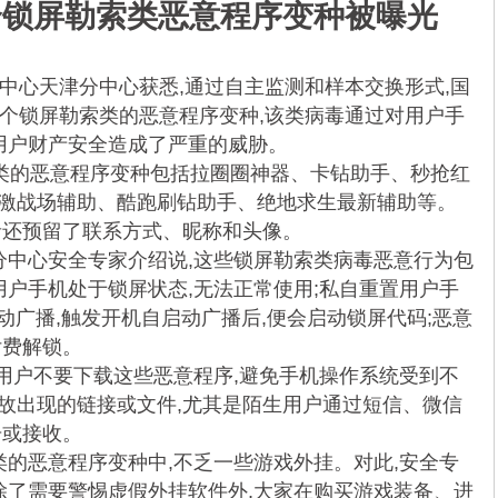
个锁屏勒索类恶意程序变种被曝光
中心天津分中心获悉,通过自主监测和样本交换形式,国
5个锁屏勒索类的恶意程序变种,该类病毒通过对用户手
对用户财产安全造成了严重的威胁。
索类的恶意程序变种包括拉圈圈神器、卡钻助手、秒抢红
激战场辅助、酷跑刷钻助手、绝地求生最新辅助等。
者还预留了联系方式、昵称和头像。
分中心安全专家介绍说,这些锁屏勒索类病毒恶意行为包
用户手机处于锁屏状态,无法正常使用;私自重置用户手
启动广播,触发开机自启动广播后,便会启动锁屏代码;恶意
付费解锁。
用户不要下载这些恶意程序,避免手机操作系统受到不
故出现的链接或文件,尤其是陌生用户通过短信、微信
击或接收。
的恶意程序变种中,不乏一些游戏外挂。对此,安全专
,除了需要警惕虚假外挂软件外,大家在购买游戏装备、进