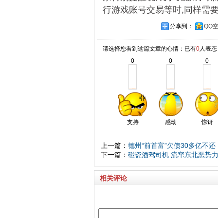
行游戏账号交易等时,同样需
分享到：
QQ
请选择您看到这篇文章的心情：已有
0
人表态
0
0
0
支持
感动
惊讶
上一篇：
德州“前首富”欠债30多亿不还
下一篇：
碰瓷酒驾司机 流窜东北恶势
相关评论