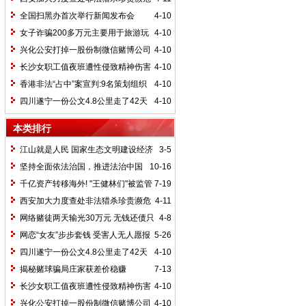
野生动植物案
全国扫黑办首次举行新闻发布会
4-10
女子诈骗200多万元主要用于旅游玩
4-10
游戏
兴化公安打掉一股份制微信赌博公司
4-10
长沙女职工值夜班遭性侵致精神伤害
4-10
香港非法“占中”案宣判:9名策划组织
4-10
者被定罪
四川遂宁一份公文4.8公里走了42天
4-10
12名责任人被处理
本类排行
江山就是人民 国家生态文明建设经济
3-5
战略部署大会北京隆重召开
坚持全面依法治国，推进法治中国
10-16
千亿资产转移海外! "王健林们"被监管
7-19
部门盯上了
西安加大力度查处非法猎杀珍贵濒危
4-11
野生动植物案
网络赌徒两天输光30万元 无钱还债只
4-8
得报警求助
网恋“女友”步步套钱 受害人无人愿报
5-26
案
四川遂宁一份公文4.8公里走了42天
4-10
12名责任人被处理
揭秘赌球骗局庄家获差价稳赚
7-13
长沙女职工值夜班遭性侵致精神伤害
4-10
兴化公安打掉一股份制微信赌博公司
4-10