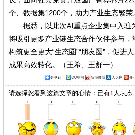
个、数据集1200个，助力产业生态繁荣
据悉，以此次AI重点企业集中入驻为
将吸引更多产业链生态合作伙伴参与，
构筑更全更大“生态圈”“朋友圈”，促进
成果高效转化。（王希、王舒一）
分享到：
QQ空间
新浪微博
人人网
开
请选择您看到这篇文章的心情：已有
1
人表态
1
0
0
0
0