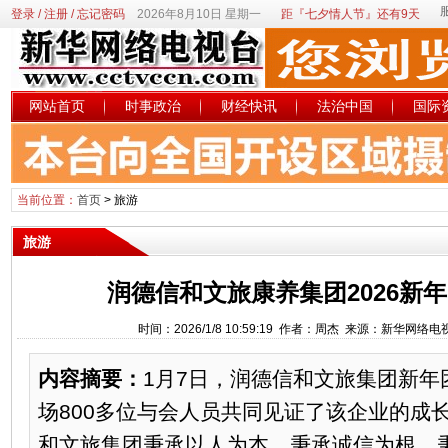
登录
/
注册
/
忘记密码
2026年8月10日 星期一
距『七夕情人节』还有9天
网站首页
时事政治
财经快讯
法治中国
国际
当前位置：
首页
>
旅游
旅游
润德信和文旅康养集团2026新
时间：2026/1/8 10:59:19 作者：周杰 来源：新华网络
内容摘要：
1月7日，润德信和文旅集团新年
场800多位与会人员共同见证了该企业的成
和文旅集团秉承以人为本，秉承诚信为根，